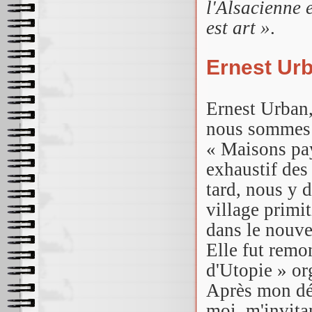
l'Alsacienne e
est art »
.
Ernest Ur
Ernest Urban
nous sommes c
« Maisons pay
exhaustif des
tard, nous y 
village primi
dans le nouve
Elle fut remo
d'Utopie » or
Après mon dép
moi, m'invita