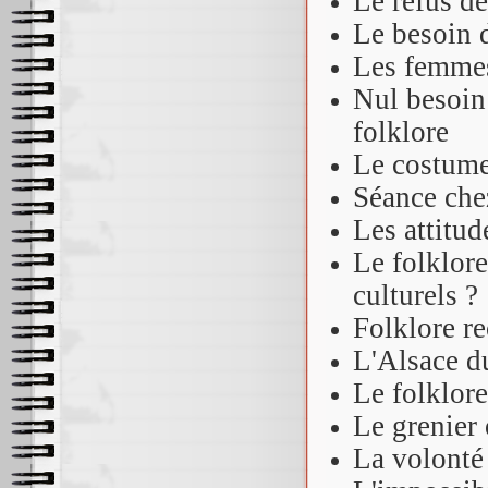
Le refus de
Le besoin d
Les femmes 
Nul besoin
folklore
Le costume
Séance che
Les attitud
Le folklor
culturel
Folklore re
L'Alsace du
Le folklor
Le grenier 
La volonté