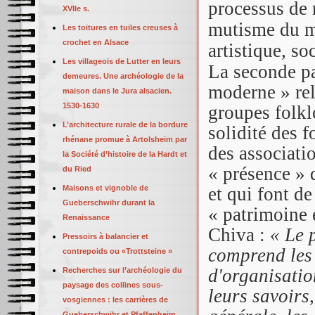
processus de 
XVIIe s.
mutisme du m
Les toitures en tuiles creuses à
crochet en Alsace
artistique, so
Les villageois de Lutter en leurs
La seconde pa
demeures. Une archéologie de la
moderne » rel
maison dans le Jura alsacien.
1530-1630
groupes folkl
L’architecture rurale de la bordure
solidité des 
rhénane promue à Artolsheim par
des associatio
la Société d’histoire de la Hardt et
« présence » d
du Ried
Maisons et vignoble de
et qui font d
Gueberschwihr durant la
« patrimoine 
Renaissance
Chiva :
« Le 
Pressoirs à balancier et
comprend les 
contrepoids ou «Trottsteine »
d'organisatio
Recherches sur l’archéologie du
paysage des collines sous-
leurs savoirs
vosgiennes : les carrières de
Gueberschwihr et Pfaffenheim