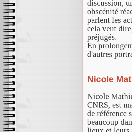
discussion, u
obscénité réac
parlent les ac
cela veut dire
préjugés.
En prolongeme
d'autres portr
Nicole Mat
Nicole Mathie
CNRS, est mai
de référence 
beaucoup dans
lieux et leur