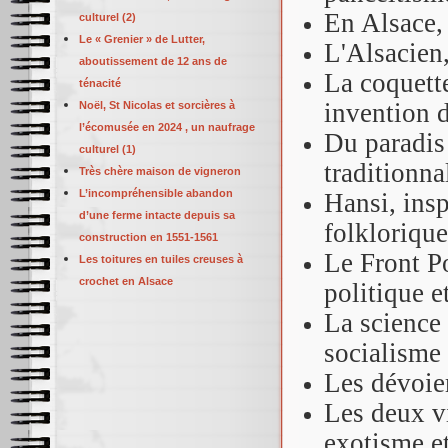
En Alsace, 
culturel (2)
Le « Grenier » de Lutter,
L'Alsacien
aboutissement de 12 ans de
La coquette
ténacité
invention d
Noël, St Nicolas et sorcières à
l’écomusée en 2024 , un naufrage
Du paradis 
culturel (1)
traditionna
Très chère maison de vigneron
L’incompréhensible abandon
Hansi, insp
d’une ferme intacte depuis sa
folklorique
construction en 1551-1561
Le Front P
Les toitures en tuiles creuses à
crochet en Alsace
politique e
La science 
socialisme
Les dévoie
Les deux vi
exotisme et