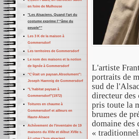
en foire de Mulhouse
"Les Alsaciens. Quand l’art du
costume exprime l’ “âme du
peuple”"
Les 3 K de la maison à
Gommersdorf
Les territoires de Gommersdorf
Le nom des maisons et la notion
L'artiste Fran
de lignée à Gommersdorf
"C'était un paysan.Absolument":
portraits de 
Joseph Haennig de Gommersdorf
sud de l'Alsa
"L'habitat paysan à
directeur des
Gommersdorf"(1972)
pris toute la 
Toitures en chaume à
Gommersdorf et ailleurs en
brumes de pré
Haute-Alsace
domaine des d
Achèvement de l’inventaire de 19
« traditionnel
maisons du XVIe et début XVIIe s.
à Lutter (Jura alsacien)