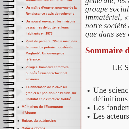
générale, les
groupe social 
Un maître d’œuvre anonyme de la
Renaissance : avis de recherche
immatériel, «
Un nouvel ouvrage : les maisons
notre sociét
paysannes de Lutter et leurs
que dans ses
habitants en 1575
Vient de paraître: "Par la main des
femmes. La poterie modelée du
Sommaire d
Maghreb". Un ouvrage de
référence.
LE 
Villages, hameaux et terroirs
oubliés à Gueberschwihr et
environs
« Dannemarie de la cave au
Une science
grenier » : parution de l’étude sur
définitions
l’habitat et le cimetière fortifié
Les fondem
Mémoires de l’Ecomusée
d’Alsace
Les acteur
Enjeux du patrimoine
Galerie photos