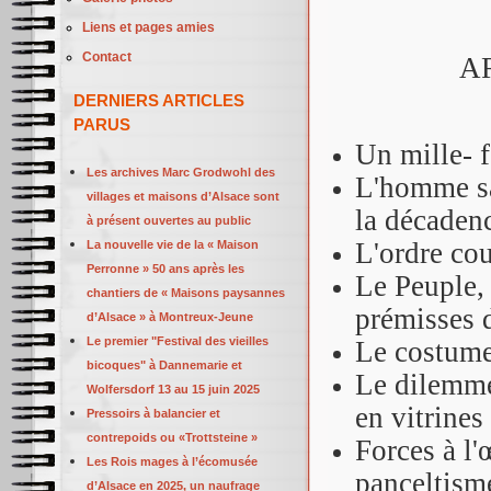
Liens et pages amies
Contact
A
DERNIERS ARTICLES
PARUS
Un mille- f
Les archives Marc Grodwohl des
L'homme sa
villages et maisons d’Alsace sont
la décaden
à présent ouvertes au public
L'ordre co
La nouvelle vie de la « Maison
Perronne » 50 ans après les
Le Peuple, 
chantiers de « Maisons paysannes
prémisses d
d’Alsace » à Montreux-Jeune
Le premier "Festival des vieilles
Le costume,
bicoques" à Dannemarie et
Le dilemme
Wolfersdorf 13 au 15 juin 2025
en vitrines
Pressoirs à balancier et
contrepoids ou «Trottsteine »
Forces à l'
Les Rois mages à l’écomusée
panceltism
d’Alsace en 2025, un naufrage