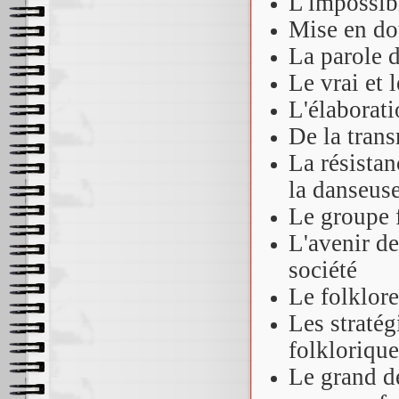
L'impossibi
Mise en do
La parole d
Le vrai et 
L'élaborati
De la trans
La résistan
la danseus
Le groupe f
L'avenir d
société
Le folklore
Les stratég
folklorique
Le grand dé