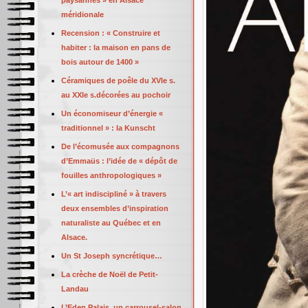
paysannes » en Alsace
méridionale
Recension : « Construire et
habiter : la maison en pans de
bois autour de 1400 »
Céramiques de poêle du XVIe s.
au XXIe s.décorées au pochoir
Un économiseur d’énergie «
traditionnel » : la Kunscht
De l’écomusée aux compagnons
d’Emmaüs : l’idée de « dépôt de
fouilles anthropologiques »
L’« art indiscipliné » à travers
deux ensembles d’inspiration
naturaliste au Québec et en
Alsace.
Un St Joseph syncrétique…
La crèche de Noël de Petit-
Landau
L’Eden Palais, un carrousel-salon