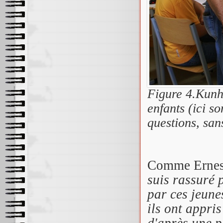
Figure 4.Kunhe
enfants (ici s
questions, sans
Comme Ernest 
suis rassuré p
par ces jeune
ils ont appri
d'après une p