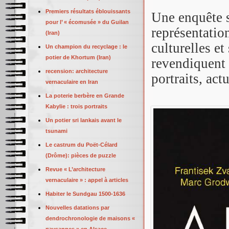
Premiers résultats éblouissants
Une enquête s
pour l’ « écomusée » du Guilan
représentation
(Iran)
culturelles et
Un champion du recyclage : le
potier de Khortum (Iran)
revendiquent 
recension: architecture
portraits, act
vernaculaire en Iran
La poterie berbère en Grande
Kabylie : trois portraits
Un potier sri lankais avant le
tsunami
Le castrum du Poët-Célard
(Drôme): pièces de puzzle
Revue « L’architecture
vernaculaire » : appel à articles
Habiter le Sundgau 1500-1636
Nouvelles datations par
dendrochronologie de maisons «