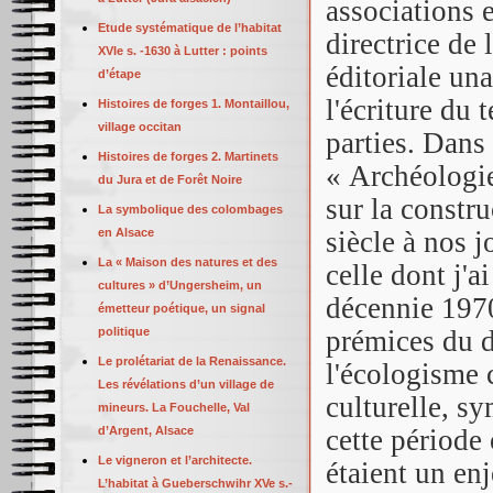
associations e
Etude systématique de l’habitat
directrice de 
XVIe s. -1630 à Lutter : points
éditoriale un
d’étape
l'écriture du 
Histoires de forges 1. Montaillou,
village occitan
parties. Dans 
Histoires de forges 2. Martinets
« Archéologie 
du Jura et de Forêt Noire
sur la const
La symbolique des colombages
en Alsace
siècle à nos 
La « Maison des natures et des
celle dont j'ai
cultures » d’Ungersheim, un
décennie 1970
émetteur poétique, un signal
politique
prémices du d
Le prolétariat de la Renaissance.
l'écologisme 
Les révélations d’un village de
culturelle, sy
mineurs. La Fouchelle, Val
d’Argent, Alsace
cette période 
Le vigneron et l’architecte.
étaient un enj
L’habitat à Gueberschwihr XVe s.-