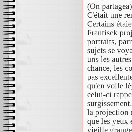
(On partagea)
C'était une re
Certains étai
Frantisek pro
portraits, pa
sujets se voy
uns les autre
chance, les c
pas excellent
qu'en voile l
celui-ci rappe
surgissement
la projection 
que les yeux e
vieille grange