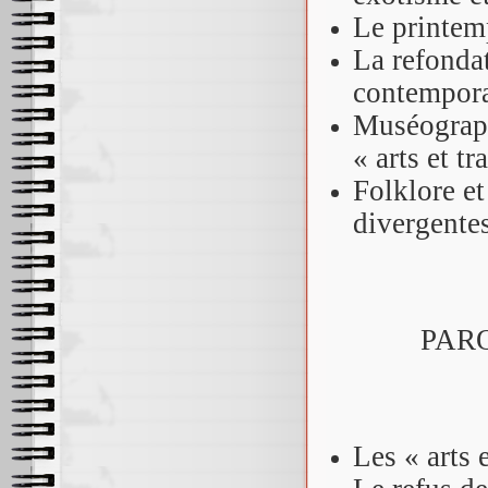
Le printemp
La refonda
contempor
Muséograph
« arts et t
Folklore et
divergente
PAR
Les « arts 