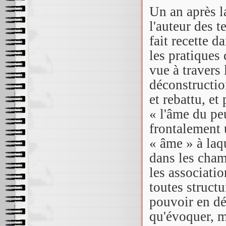
Un an après la
l'auteur des t
fait recette d
les pratiques
vue à travers 
déconstructio
et rebattu, e
« l'âme du pe
frontalement 
« âme » à laq
dans les cham
les associati
toutes structu
pouvoir en dé
qu'évoquer, m