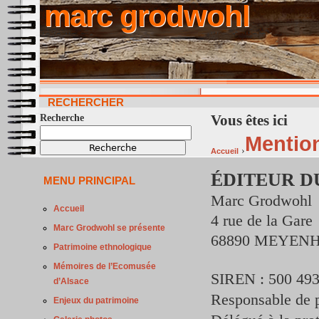
marc grodwohl
RECHERCHER
Vous êtes ici
Recherche
Mention
›
Accueil
ÉDITEUR DU
MENU PRINCIPAL
Marc Grodwohl
Accueil
4 rue de la Gare
Marc Grodwohl se présente
68890 MEYEN
Patrimoine ethnologique
Mémoires de l’Ecomusée
SIREN : 500 493
d’Alsace
Responsable de p
Enjeux du patrimoine