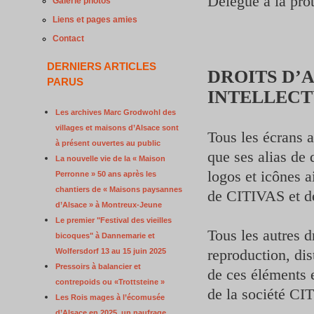
Délégué à la pro
Galerie photos
Liens et pages amies
Contact
DERNIERS ARTICLES
DROITS D’
PARUS
INTELLECT
Les archives Marc Grodwohl des
villages et maisons d’Alsace sont
Tous les écrans a
à présent ouvertes au public
que ses alias de
La nouvelle vie de la « Maison
logos et icônes a
Perronne » 50 ans après les
chantiers de « Maisons paysannes
de CITIVAS et de 
d’Alsace » à Montreux-Jeune
Le premier "Festival des vieilles
Tous les autres d
bicoques" à Dannemarie et
reproduction, dis
Wolfersdorf 13 au 15 juin 2025
Pressoirs à balancier et
de ces éléments e
contrepoids ou «Trottsteine »
de la société CI
Les Rois mages à l’écomusée
d’Alsace en 2025, un naufrage