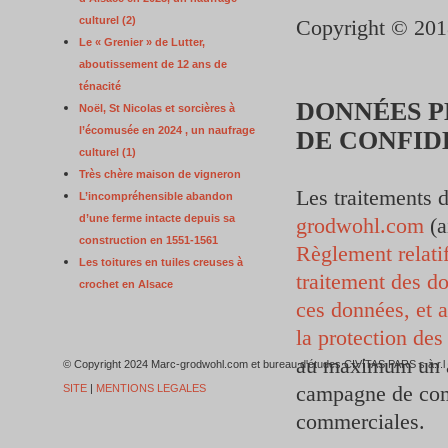
culturel (2)
Copyright © 20
Le « Grenier » de Lutter,
aboutissement de 12 ans de
ténacité
DONNÉES P
Noël, St Nicolas et sorcières à
l’écomusée en 2024 , un naufrage
DE CONFID
culturel (1)
Très chère maison de vigneron
Les traitements 
L’incompréhensible abandon
d’une ferme intacte depuis sa
grodwohl.com
(a
construction en 1551-1561
Règlement relatif
Les toitures en tuiles creuses à
traitement des do
crochet en Alsace
ces données, et 
la protection de
au maximum un a
© Copyright 2024 Marc-grodwohl.com et bureau d'études CIVITAS PARS
campagne de comm
SITE
|
MENTIONS LEGALES
commerciales.