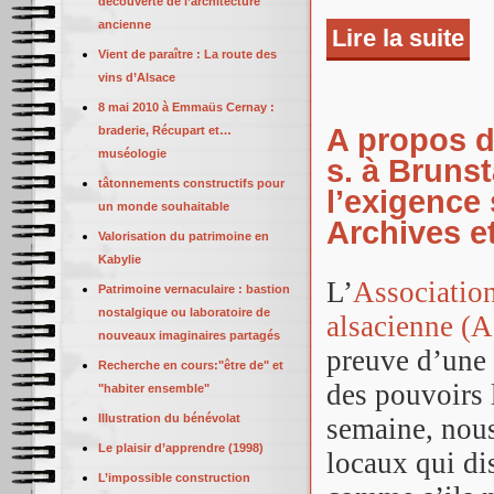
découverte de l’architecture
ancienne
Lire la suite
de 
Vient de paraître : La route des
pay
vins d’Alsace
8 mai 2010 à Emmaüs Cernay :
A propos d
braderie, Récupart et…
muséologie
s. à Brunst
tâtonnements constructifs pour
l’exigence 
un monde souhaitable
Archives e
Valorisation du patrimoine en
Kabylie
L’
Association
Patrimoine vernaculaire : bastion
nostalgique ou laboratoire de
alsacienne 
nouveaux imaginaires partagés
preuve d’une 
Recherche en cours:"être de" et
des pouvoirs 
"habiter ensemble"
Illustration du bénévolat
semaine, nous
Le plaisir d’apprendre (1998)
locaux qui d
L’impossible construction