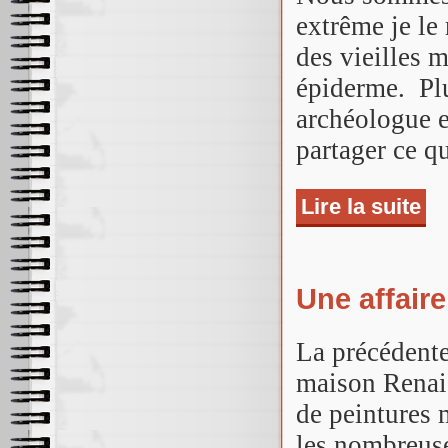
extrême je le 
des vieilles 
épiderme. Pl
archéologue e
partager ce q
Lire la suite
de 
Une affair
La précédente
maison Renai
de peintures 
les nombreus