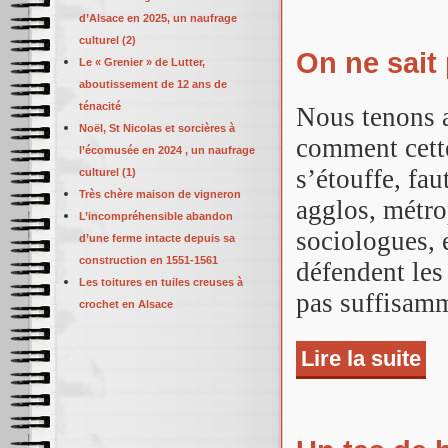
d’Alsace en 2025, un naufrage
culturel (2)
On ne sait 
Le « Grenier » de Lutter,
aboutissement de 12 ans de
ténacité
Nous tenons 
Noël, St Nicolas et sorcières à
comment cette
l’écomusée en 2024 , un naufrage
s’étouffe, fau
culturel (1)
Très chère maison de vigneron
agglos, métro
L’incompréhensible abandon
sociologues,
d’une ferme intacte depuis sa
construction en 1551-1561
défendent le
Les toitures en tuiles creuses à
pas suffisam
crochet en Alsace
Lire la suite
de O