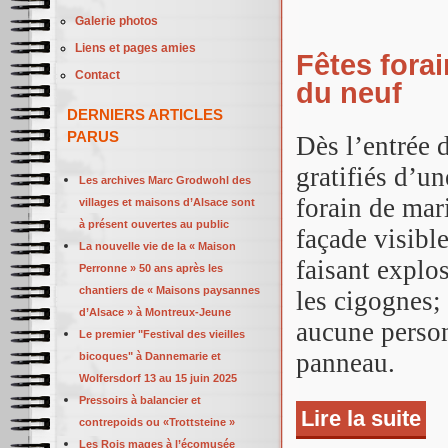
Galerie photos
Liens et pages amies
Fêtes forai
Contact
du neuf
DERNIERS ARTICLES
PARUS
Dès l’entrée 
gratifiés d’u
Les archives Marc Grodwohl des
forain de mar
villages et maisons d’Alsace sont
à présent ouvertes au public
façade visibl
La nouvelle vie de la « Maison
faisant explos
Perronne » 50 ans après les
chantiers de « Maisons paysannes
les cigognes; 
d’Alsace » à Montreux-Jeune
aucune person
Le premier "Festival des vieilles
panneau.
bicoques" à Dannemarie et
Wolfersdorf 13 au 15 juin 2025
Pressoirs à balancier et
Lire la suite
de F
contrepoids ou «Trottsteine »
Les Rois mages à l’écomusée