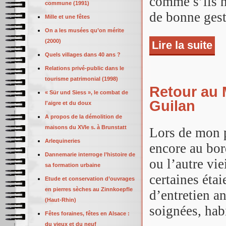
comme s’ils n
commune (1991)
de bonne gest
Mille et une fêtes
On a les musées qu’on mérite
(2000)
Lire la suite
de A
bât
Quels villages dans 40 ans ?
sit
Relations privé-public dans le
tourisme patrimonial (1998)
Retour au 
« Sür und Siess », le combat de
Guilan
l'aigre et du doux
A propos de la démolition de
maisons du XVIe s. à Brunstatt
Lors de mon p
Arlequineries
encore au bord
Dannemarie interroge l’histoire de
ou l’autre vi
sa formation urbaine
certaines éta
Etude et conservation d’ouvrages
en pierres sèches au Zinnkoepfle
d’entretien an
(Haut-Rhin)
soignées, hab
Fêtes foraines, fêtes en Alsace :
du vieux et du neuf