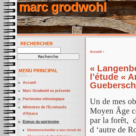
marc grodwohl
RECHERCHER
Recherche
›
Accueil
Vous êtes ici
« Langenbe
MENU PRINCIPAL
l’étude « 
Accueil
Gueberschw
Marc Grodwohl se présente
Patrimoine ethnologique
Un de mes obj
Mémoires de l’Ecomusée
Moyen Âge cen
d’Alsace
par la forêt, 
Enjeux du patrimoine
d ‘autre de R
Obermorschwiller a son circuit de