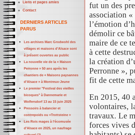
Liens et pages amies
fut un des pre
Contact
association «
DERNIERS ARTICLES
l’émotion d’h
PARUS
démolir ce bâ
maire de ce t
Les archives Marc Grodwohl des
villages et maisons d’Alsace sont
à cette destru
à présent ouvertes au public
la création d
La nouvelle vie de la « Maison
Perronne », p
Perronne » 50 ans après les
chantiers de « Maisons paysannes
fit de cette 
d’Alsace » à Montreux-Jeune
Le premier "Festival des vieilles
En 2015, 40 a
bicoques" à Dannemarie et
Wolfersdorf 13 au 15 juin 2025
volontaires, 
Pressoirs à balancier et
travaux. Le m
contrepoids ou «Trottsteine »
Les Rois mages à l’écomusée
forces vives d
d’Alsace en 2025, un naufrage
habitants) se
culturel (2)