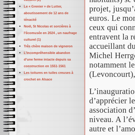
projet, jusqu
Le « Grenier » de Lutter,
aboutissement de 12 ans de
euros. Le mont
ténacité
ceux qui conn
Noël, St Nicolas et sorcières à
l’écomusée en 2024 , un naufrage
entravent la 
culturel (1)
accueillant d
Très chère maison de vigneron
L’incompréhensible abandon
Michel Herrgo
d’une ferme intacte depuis sa
notamment le 
construction en 1551-1561
(Levoncourt)
Les toitures en tuiles creuses à
crochet en Alsace
L’inauguratio
d’apprécier l
association d’
niveau. A l’é
autre et l’amo