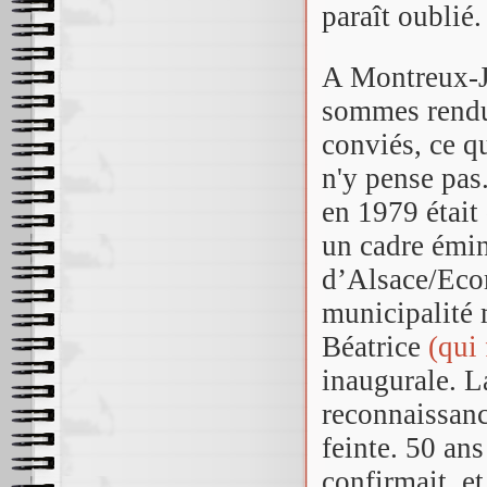
paraît oublié.
A Montreux-Je
sommes rendus
conviés, ce q
n'y pense pas
en 1979 était
un cadre émi
d’Alsace/Eco
municipalité 
Béatrice
(qui
inaugurale. L
reconnaissanc
feinte. 50 an
confirmait, e