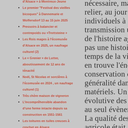
nécessaire, ma
d’Alsace » à Montreux-Jeune
Le premier "Festival des vieilles
relier, au jour
bicoques" à Dannemarie et
individuels à
Wolfersdorf 13 au 15 juin 2025
Pressoirs à balancier et
transmission 
contrepoids ou «Trottsteine »
de l'histoire
Les Rois mages à l’écomusée
pas une histoi
d’Alsace en 2025, un naufrage
culturel (2)
temps de la v
Le « Grenier » de Lutter,
en trouve l'én
aboutissement de 12 ans de
ténacité
conservation 
Noël, St Nicolas et sorcières à
généralité da
l’écomusée en 2024 , un naufrage
matériels. Un 
culturel (1)
Très chère maison de vigneron
évolutive des 
L’incompréhensible abandon
au seul évène
d’une ferme intacte depuis sa
construction en 1551-1561
La qualité de
Les toitures en tuiles creuses à
agricole étai
crochet en Alsace