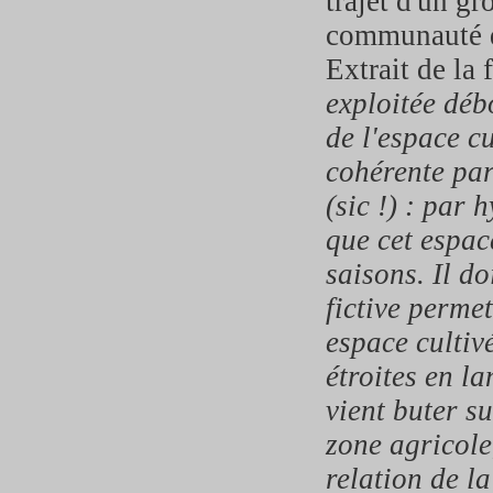
trajet d'un g
communauté de
Extrait de la
exploitée déb
de l'espace c
cohérente par
(sic !) : par
que cet espac
saisons. Il do
fictive permet
espace cultiv
étroites en la
vient buter s
zone agricole
relation de la