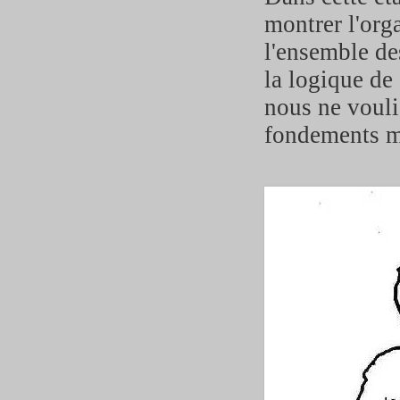
montrer l'org
l'ensemble de
la logique de 
nous ne vouli
fondements m