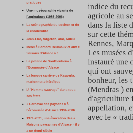
pratiques
indice du rec
Une muséographie vivante de
agricole au s
l'agriculture (1986-2006)
dans la liste
La scénographie du cochon et de
la choucroute
sur cette thé
Jean-Luc, forgeron, ami, Adieu
Rennes, Mar
Merci à Bernard Reumaux et aux «
Les musées d
Saisons d’Alsace » !
instauré une 
La poterie de Soufflenheim à
l'Ecomusée d'Alsace
qui ont sauve
La longue carrière de Kasperla,
bonheur, les 
marionnette héroïque
(Mendras ) en
L’ "Homme sauvage" dans tous
ses états
d'agriculture 
« Carnaval des paysans » à
appellation, 
l’écomusée d’Alsace 1994-2006
avec le « trad
1971-2021, une évocation des «
Maisons paysannes d’Alsace » il y
a un demi-siècle