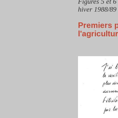
Figures 5 et 6 
hiver 1988/89
Premiers 
l'agricult