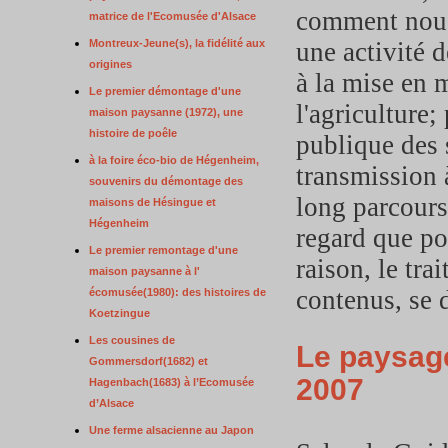
comment nous 
matrice de l'Ecomusée d'Alsace
Montreux-Jeune(s), la fidélité aux
une activité d
origines
à la mise en 
Le premier démontage d'une
l'agriculture;
maison paysanne (1972), une
histoire de poêle
publique des s
à la foire éco-bio de Hégenheim,
transmission 
souvenirs du démontage des
long parcours 
maisons de Hésingue et
Hégenheim
regard que por
Le premier remontage d'une
raison, le tr
maison paysanne à l'
contenus, se 
écomusée(1980): des histoires de
Koetzingue
Les cousines de
Le paysage
Gommersdorf(1682) et
2007
Hagenbach(1683) à l’Ecomusée
d’Alsace
Une ferme alsacienne au Japon