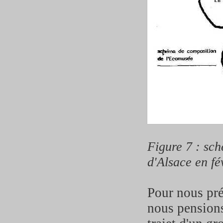
Figure 7 : sch
d'Alsace en fé
Pour nous pré
nous pensions 