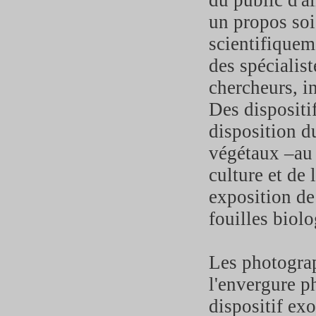
du public d'al
un propos soi
scientifiquem
des spécialis
chercheurs, i
Des dispositi
disposition du
végétaux –au 
culture et de 
exposition de 
fouilles biol
Les photograp
l'envergure p
dispositif ex