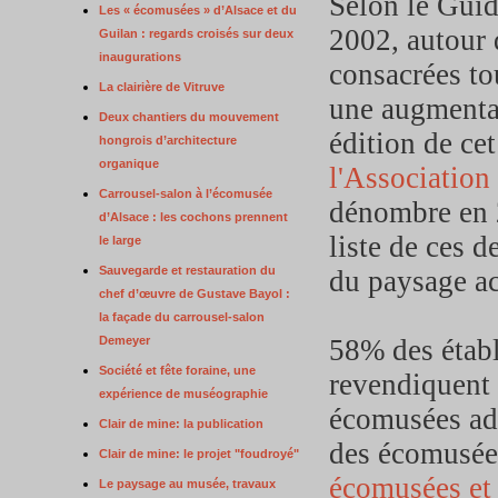
Selon le Guid
Les « écomusées » d’Alsace et du
2002, autour 
Guilan : regards croisés sur deux
inaugurations
consacrées tou
La clairière de Vitruve
une augmentat
Deux chantiers du mouvement
édition de ce
hongrois d’architecture
organique
l'Association
Carrousel-salon à l’écomusée
dénombre en 2
d’Alsace : les cochons prennent
liste de ces d
le large
Sauvegarde et restauration du
du paysage ac
chef d’œuvre de Gustave Bayol :
la façade du carrousel-salon
Demeyer
58% des étab
Société et fête foraine, une
revendiquent 
expérience de muséographie
écomusées ad
Clair de mine: la publication
des écomusées
Clair de mine: le projet "foudroyé"
écomusées et
Le paysage au musée, travaux