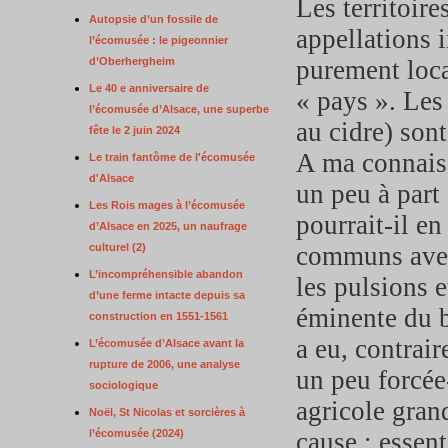
Les territoir
Autopsie d’un fossile de
appellations i
l’écomusée : le pigeonnier
d’Oberhergheim
purement loca
Le 40 e anniversaire de
« pays ». Les 
l’écomusée d’Alsace, une superbe
au cidre) son
fête le 2 juin 2024
A ma connaiss
Le train fantôme de l'écomusée
d'Alsace
un peu à part
Les Rois mages à l’écomusée
pourrait-il e
d’Alsace en 2025, un naufrage
culturel (2)
communs avec 
L’incompréhensible abandon
les pulsions e
d’une ferme intacte depuis sa
éminente du b
construction en 1551-1561
a eu, contrair
L’écomusée d’Alsace avant la
rupture de 2006, une analyse
un peu forcée
sociologique
agricole gran
Noël, St Nicolas et sorcières à
l’écomusée (2024)
cause : essen