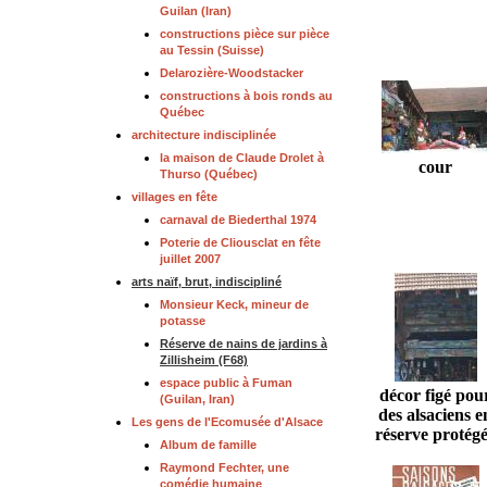
Guilan (Iran)
constructions pièce sur pièce
au Tessin (Suisse)
Delarozière-Woodstacker
constructions à bois ronds au
Québec
architecture indisciplinée
la maison de Claude Drolet à
cour
Thurso (Québec)
villages en fête
carnaval de Biederthal 1974
Poterie de Cliousclat en fête
juillet 2007
arts naïf, brut, indiscipliné
Monsieur Keck, mineur de
potasse
Réserve de nains de jardins à
Zillisheim (F68)
espace public à Fuman
décor figé pou
(Guilan, Iran)
des alsaciens e
Les gens de l'Ecomusée d'Alsace
réserve protég
Album de famille
Raymond Fechter, une
comédie humaine