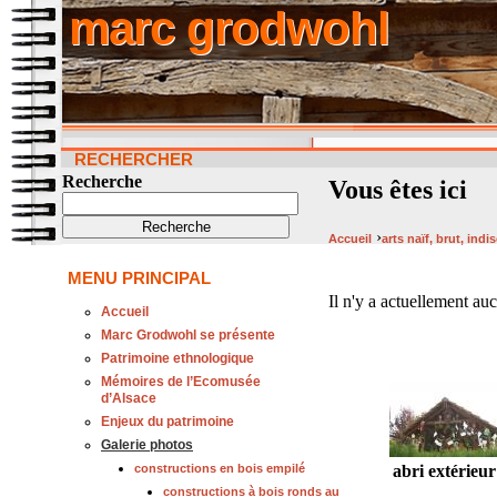
marc grodwohl
RECHERCHER
Recherche
Vous êtes ici
›
Accueil
arts naïf, brut, indi
MENU PRINCIPAL
Il n'y a actuellement au
Accueil
Marc Grodwohl se présente
Patrimoine ethnologique
Mémoires de l’Ecomusée
d’Alsace
Enjeux du patrimoine
Galerie photos
abri extérieur
constructions en bois empilé
constructions à bois ronds au