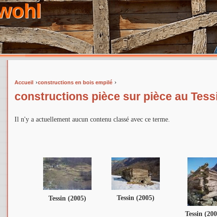
wohl
›
›
Accueil
constructions en bois empilé
Vous êtes ici
constructions pièce sur pièce au Tess
Il n'y a actuellement aucun contenu classé avec ce terme.
Tessin (2005)
Tessin (2005)
Tessin (200