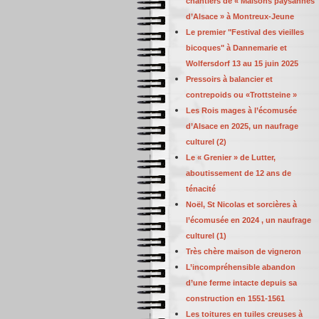
chantiers de « Maisons paysannes
d’Alsace » à Montreux-Jeune
Le premier "Festival des vieilles
bicoques" à Dannemarie et
Wolfersdorf 13 au 15 juin 2025
Pressoirs à balancier et
contrepoids ou «Trottsteine »
Les Rois mages à l’écomusée
d’Alsace en 2025, un naufrage
culturel (2)
Le « Grenier » de Lutter,
aboutissement de 12 ans de
ténacité
Noël, St Nicolas et sorcières à
l’écomusée en 2024 , un naufrage
culturel (1)
Très chère maison de vigneron
L’incompréhensible abandon
d’une ferme intacte depuis sa
construction en 1551-1561
Les toitures en tuiles creuses à