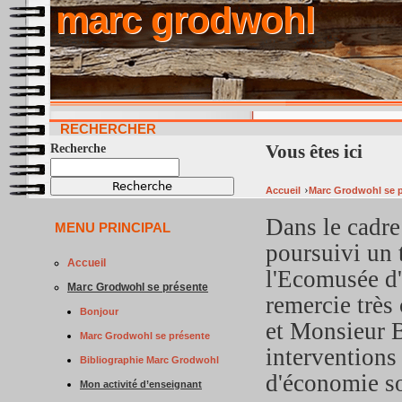
marc grodwohl
RECHERCHER
Vous êtes ici
Recherche
›
Accueil
Marc Grodwohl se 
Dans le cadre
MENU PRINCIPAL
poursuivi un 
Accueil
l'Ecomusée d'
Marc Grodwohl se présente
remercie trè
Bonjour
et Monsieur B
Marc Grodwohl se présente
interventions
Bibliographie Marc Grodwohl
d'économie so
Mon activité d’enseignant