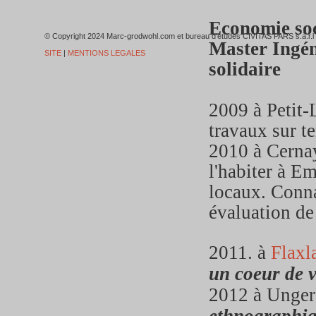
Economie soci
© Copyright 2024 Marc-grodwohl.com et bureau d'études CIVITAS PARS
Master Ingéni
SITE
|
MENTIONS LEGALES
solidaire
2009 à Petit-
travaux sur te
2010 à Cerna
l'habiter à Em
locaux. Conna
évaluation de 
2011. à
Flaxl
un coeur de v
2012 à Unge