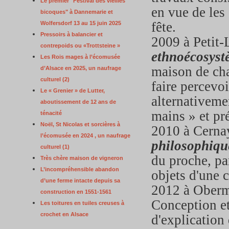
Le premier "Festival des vieilles
en vue de les
bicoques" à Dannemarie et
fête.
Wolfersdorf 13 au 15 juin 2025
Pressoirs à balancier et
2009 à Petit
contrepoids ou «Trottsteine »
ethnoécosyst
Les Rois mages à l’écomusée
maison de cha
d’Alsace en 2025, un naufrage
culturel (2)
faire percevoi
Le « Grenier » de Lutter,
alternativeme
aboutissement de 12 ans de
mains » et pr
ténacité
Noël, St Nicolas et sorcières à
2010 à Cerna
l’écomusée en 2024 , un naufrage
philosophiqu
culturel (1)
du proche, par
Très chère maison de vigneron
L’incompréhensible abandon
objets d'un
d’une ferme intacte depuis sa
2012 à Oberm
construction en 1551-1561
Conception et
Les toitures en tuiles creuses à
crochet en Alsace
d'explication